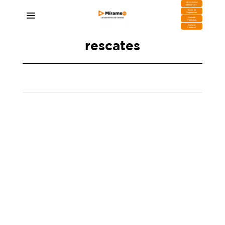
DESCARGA
MIRAPLAY
Buzón de
Sugerencias
Contratar
Publicidad
Contacto
Comercial
rescates
Rescatan a dos personas atrapadas en un
barranco en Puntagorda y una casa se inunda
en Garafía
24/12/2024