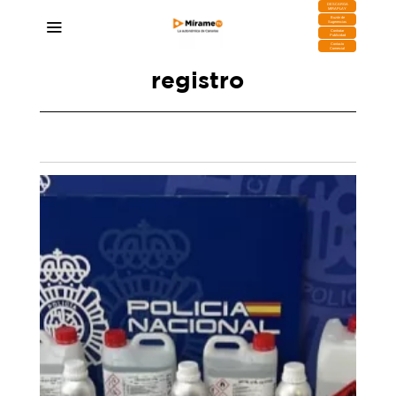
DESCARGA
MIRAPLAY
Buzón de
Sugerencias
Contratar
Publicidad
Contacto
Comercial
registro