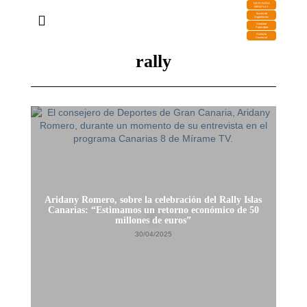
DESCARGA
MIRAPLAY
Buzón de
Sugerencias
Contratar
Publicidad
Contacto
Comercial
rally
Aridany Romero, sobre la celebración del Rally Islas
Canarias: “Estimamos un retorno económico de 50
millones de euros”
30/04/2025