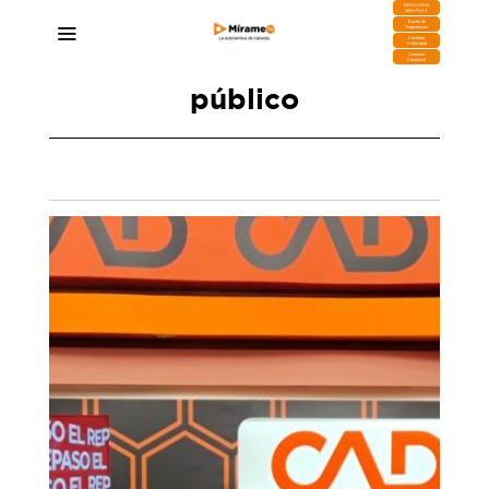
DESCARGA
MIRAPLAY
Buzón de
Sugerencias
Contratar
Publicidad
Contacto
Comercial
público