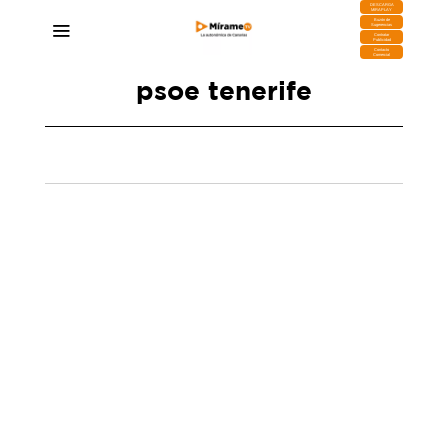
DESCARGA
MIRAPLAY
Buzón de
Sugerencias
Contratar
Publicidad
Contacto
Comercial
psoe tenerife
Candelaria Delgado responde a Torres y a sus
acusaciones del fracaso de sus políticas: «Eso
no es así»
13/02/2025