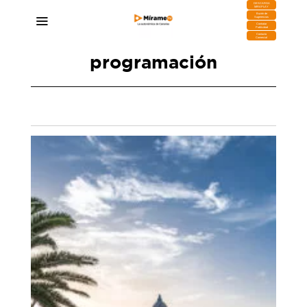
DESCARGA
MIRAPLAY
Buzón de
Sugerencias
Contratar
Publicidad
Contacto
Comercial
programación