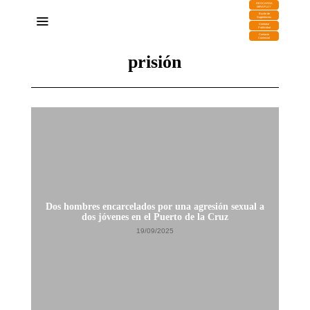
DESCARGA
MIRAPLAY
Buzón de
Sugerencias
Contratar
Publicidad
Contacto
Comercial
prisión
Dos hombres encarcelados por una agresión sexual a
dos jóvenes en el Puerto de la Cruz
19/09/2025