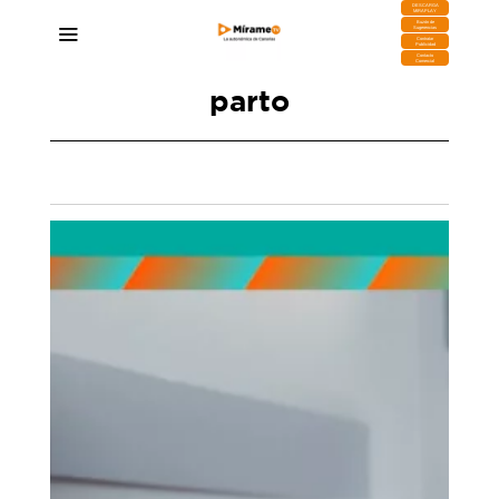
DESCARGA
MIRAPLAY
Buzón de
Sugerencias
Contratar
Publicidad
Contacto
Comercial
parto