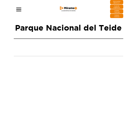
DESCARGA
MIRAPLAY
Buzón de
Sugerencias
Contratar
Publicidad
Contacto
Comercial
Parque Nacional del Teide
El Cabildo de Tenerife desactiva el PEIN en el
Parque Nacional del Teide
22/12/2025