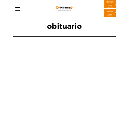
DESCARGA
MIRAPLAY
Buzón de
Sugerencias
Contratar
Publicidad
Contacto
Comercial
obituario
Muere Dulce Xerach, escritora y expolítica
canaria
26/09/2025