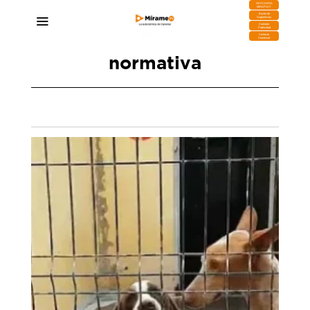
DESCARGA
MIRAPLAY
Buzón de
Sugerencias
Contratar
Publicidad
Contacto
Comercial
normativa