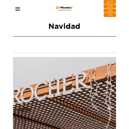
DESCARGA
MIRAPLAY
Buzón de
Sugerencias
Contratar
Publicidad
Contacto
Comercial
Navidad
El Cabildo de Lanzarote reconoce que la
medida del taxi en Navidad no resultó como
esperaban
12/01/2025