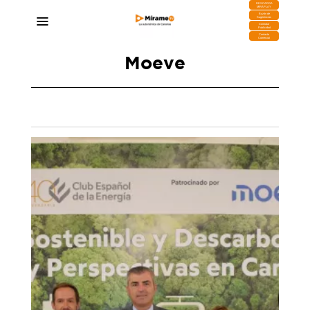
DESCARGA
MIRAPLAY
Buzón de
Sugerencias
Contratar
Publicidad
Contacto
Comercial
Moeve