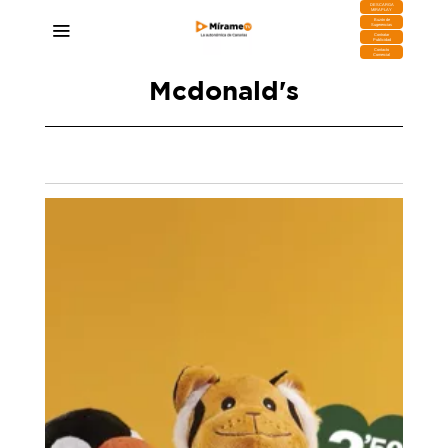
DESCARGA
MIRAPLAY
Buzón de
Sugerencias
Contratar
Publicidad
Contacto
Comercial
Mcdonald's