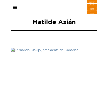
DESCARGA
MIRAPLAY
Buzón de
Sugerencias
Contratar
Publicidad
Contacto
Comercial
Matilde Asián