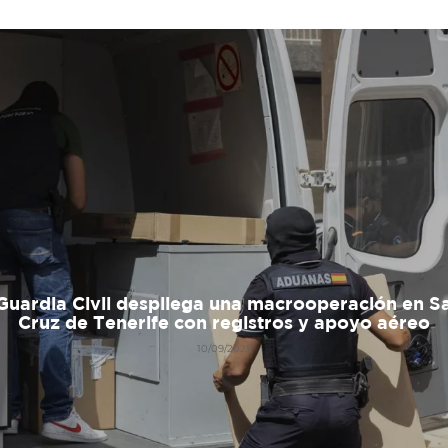
Guardia Civil despliega una macrooperación en S
Cruz de Tenerife con registros y apoyo aéreo
10/09/2025