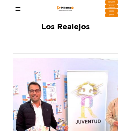
DESCARGA
MIRAPLAY
Buzón de
Sugerencias
Contratar
Publicidad
Contacto
Comercial
Los Realejos