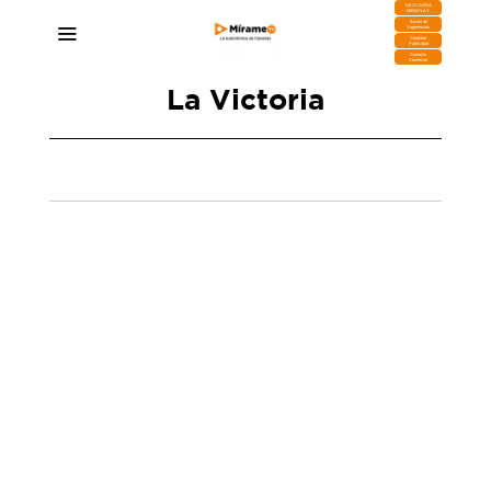
DESCARGA
MIRAPLAY
Buzón de
Sugerencias
Contratar
Publicidad
Contacto
Comercial
La Victoria
Juanito Panchín: la sonrisa ante los momentos
más difíciles
16/10/2025