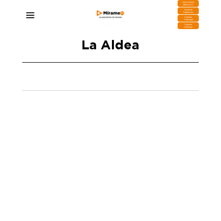
DESCARGA
MIRAPLAY
Buzón de
Sugerencias
Contratar
Publicidad
Contacto
Comercial
La Aldea
Detenido el posible autor del asesinato de la
suegra del alcalde de La Aldea
20/02/2025