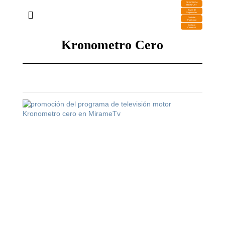
DESCARGA
MIRAPLAY
Buzón de
Sugerencias
Contratar
Publicidad
Contacto
Comercial
Kronometro Cero