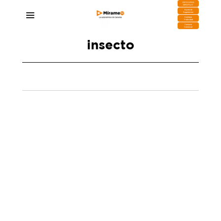
DESCARGA
MIRAPLAY
Buzón de
Sugerencias
Contratar
Publicidad
Contacto
Comercial
insecto
Confirman el primer caso de filoxera en el sur
de Tenerife: la plaga aparece en una finca de
Candelaria
23/10/2025