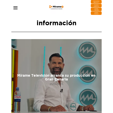
DESCARGA
MIRAPLAY
Buzón de
Sugerencias
Contratar
Publicidad
Contacto
Comercial
información
Mírame Televisión arranca su producción en
Gran Canaria
25/02/2025