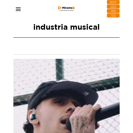
DESCARGA
MIRAPLAY
Buzón de
Sugerencias
Contratar
Publicidad
Contacto
Comercial
industria musical