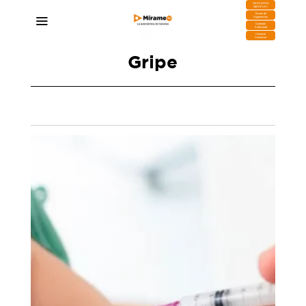
DESCARGA
MIRAPLAY
Buzón de
Sugerencias
Contratar
Publicidad
Contacto
Comercial
Gripe