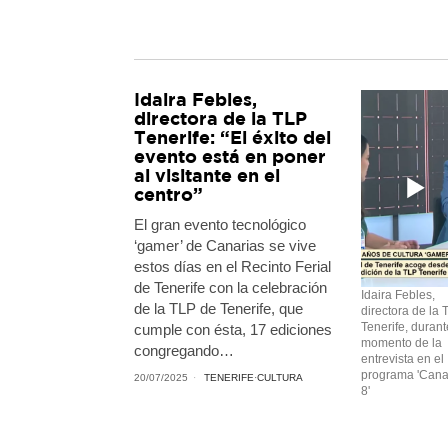
Idaira Febles,
directora de la TLP
Tenerife: “El éxito del
evento está en poner
al visitante en el
centro”
El gran evento tecnológico
‘gamer’ de Canarias se vive
estos días en el Recinto Ferial
de Tenerife con la celebración
Idaira Febles,
de la TLP de Tenerife, que
directora de la 
Tenerife, durant
cumple con ésta, 17 ediciones
momento de la
congregando…
entrevista en el
programa 'Cana
20/07/2025
TENERIFE
·
CULTURA
8'