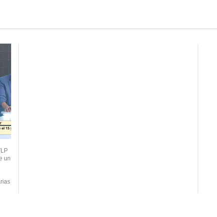
TLP
e un
rias