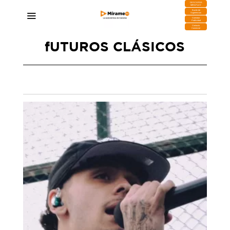
DESCARGA
MIRAPLAY
Buzón de
Sugerencias
Contratar
Publicidad
Contacto
Comercial
fUTUROS CLÁSICOS