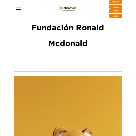
DESCARGA
MIRAPLAY
Buzón de
Sugerencias
Contratar
Publicidad
Contacto
Comercial
Fundación Ronald
Mcdonald