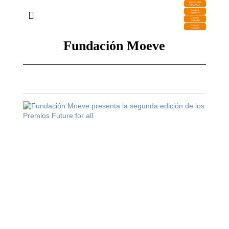
DESCARGA
MIRAPLAY
Buzón de
Sugerencias
Contratar
Publicidad
Contacto
Comercial
Fundación Moeve