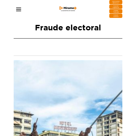
DESCARGA
MIRAPLAY
Buzón de
Sugerencias
Contratar
Publicidad
Contacto
Comercial
Fraude electoral