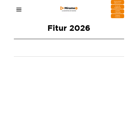
DESCARGA
MIRAPLAY
Buzón de
Sugerencias
Contratar
Publicidad
Contacto
Comercial
Fitur 2026
Mírame TV prepara un amplio despliegue
informativo para FITUR 2026
16/01/2026