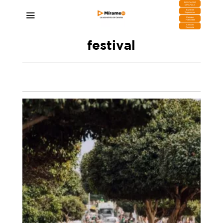
DESCARGA
MIRAPLAY
Buzón de
Sugerencias
Contratar
Publicidad
Contacto
Comercial
festival