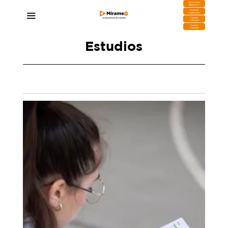
DESCARGA
MIRAPLAY
Buzón de
Sugerencias
Contratar
Publicidad
Contacto
Comercial
Estudios