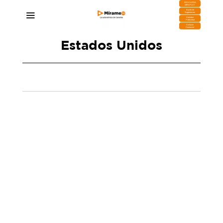
DESCARGA
MIRAPLAY
Buzón de
Sugerencias
Contratar
Publicidad
Contacto
Comercial
Estados Unidos
Mírame TV amplía su cobertura internacional
con su incorporación a la plataforma Viva Live
TV
02/02/2026