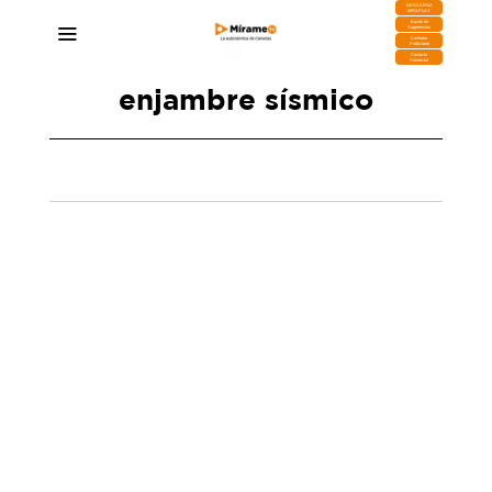
DESCARGA
MIRAPLAY
Buzón de
Sugerencias
Contratar
Publicidad
Contacto
Comercial
enjambre sísmico
Registran un nuevo enjambre sísmico en el
Teide con 700 pequeños terremotos
07/08/2025