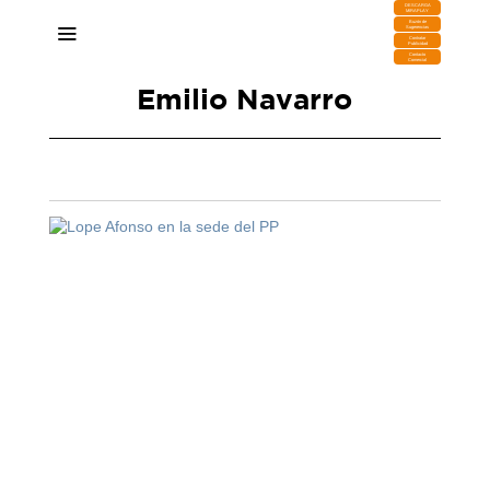
DESCARGA
MIRAPLAY
Buzón de
Sugerencias
Contratar
Publicidad
Contacto
Comercial
Emilio Navarro