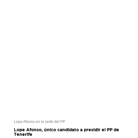
Lope Afonso en la sede del PP
Lope Afonso, único candidato a presidir el PP de
Tenerife