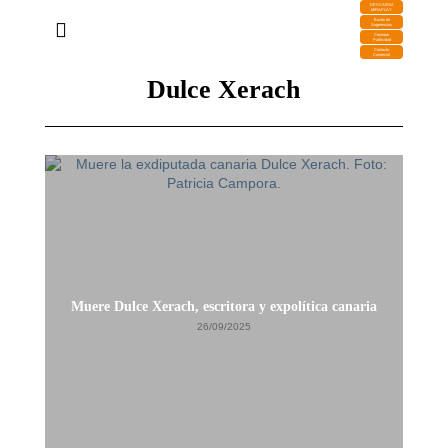
DESCARGA
MIRAPLAY
Buzón de
Sugerencias
Contratar
Publicidad
Contacto
Comercial
Dulce Xerach
Muere Dulce Xerach, escritora y expolítica canaria
26/09/2025