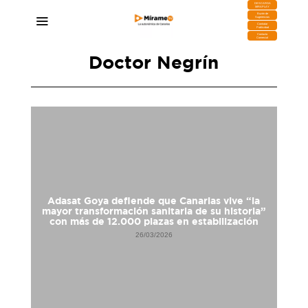
DESCARGA
MIRAPLAY
Buzón de
Sugerencias
Contratar
Publicidad
Contacto
Comercial
Doctor Negrín
Adasat Goya defiende que Canarias vive “la
mayor transformación sanitaria de su historia”
con más de 12.000 plazas en estabilización
26/03/2026