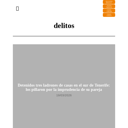
DESCARGA
MIRAPLAY
Buzón de
Sugerencias
Contratar
Publicidad
Contacto
Comercial
delitos
Detenidos tres ladrones de casas en el sur de Tenerife:
los pillaron por la imprudencia de su pareja
19/03/2026