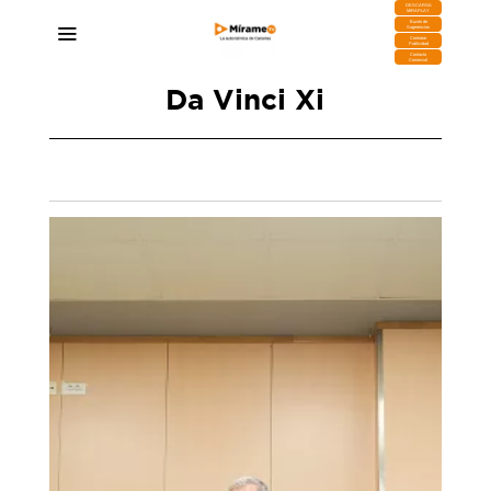
DESCARGA
MIRAPLAY
Buzón de
Sugerencias
Contratar
Publicidad
Contacto
Comercial
Da Vinci Xi