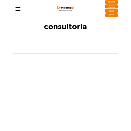
DESCARGA
MIRAPLAY
Buzón de
Sugerencias
Contratar
Publicidad
Contacto
Comercial
consultoria
Tenerife lidera la actividad de I+D+I en
Canarias y la creación de empleo en el sector
07/01/2026