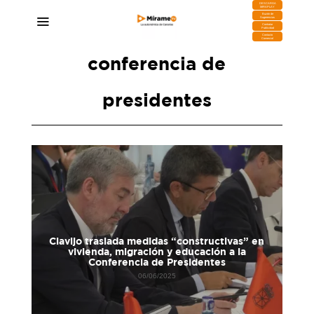
DESCARGA
MIRAPLAY
Buzón de
Sugerencias
Contratar
Publicidad
Contacto
Comercial
conferencia de
presidentes
Clavijo traslada medidas “constructivas” en
vivienda, migración y educación a la
Conferencia de Presidentes
06/06/2025