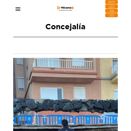
DESCARGA
MIRAPLAY
Buzón de
Sugerencias
Contratar
Publicidad
Contacto
Comercial
Concejalía
Raúl Esclarín, Bombero: «Hoy en día, la ciudad
de Las Palmas es una ciudad insegura»
22/03/2025