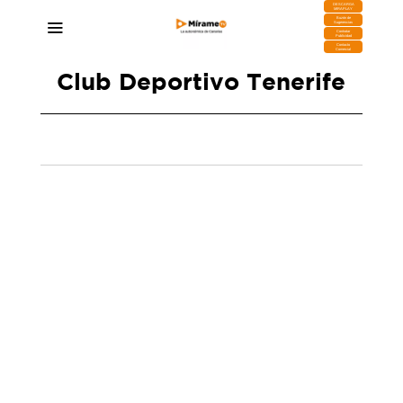
DESCARGA
MIRAPLAY
Buzón de
Sugerencias
Contratar
Publicidad
Contacto
Comercial
Club Deportivo Tenerife
El Tenerife sorprende al Huesca con un 2-0 y
rompe su racha negativa
09/03/2025