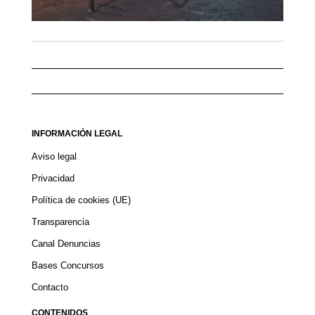
INFORMACIÓN LEGAL
Aviso legal
Privacidad
Política de cookies (UE)
Transparencia
Canal Denuncias
Bases Concursos
Contacto
CONTENIDOS