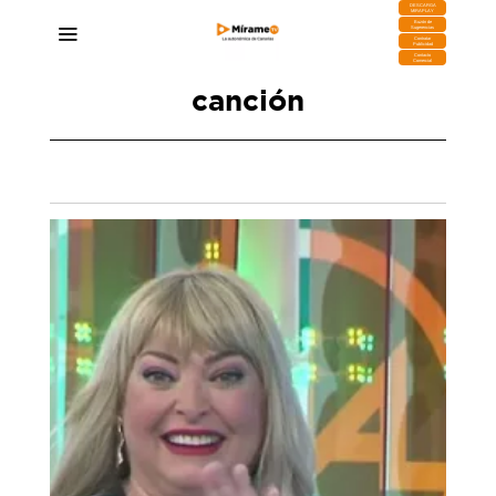
DESCARGA
MIRAPLAY
Buzón de
Sugerencias
Contratar
Publicidad
Contacto
Comercial
canción