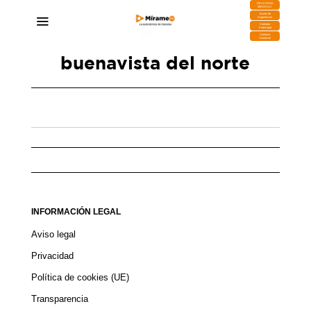
DESCARGA
MIRAPLAY
Buzón de
Sugerencias
Contratar
Publicidad
Contacto
Comercial
buenavista del norte
Eva García: “Buenavista Diversa es un festival
que hacemos para las personas, pero también
INFORMACIÓN LEGAL
lo hacemos con ellas, son quienes lo nutren de
actividades”
Aviso legal
02/06/2025
Privacidad
Política de cookies (UE)
Transparencia