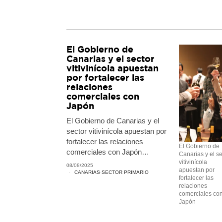
El Gobierno de
Canarias y el sector
vitivinícola apuestan
por fortalecer las
relaciones
comerciales con
Japón
El Gobierno de Canarias y el
sector vitivinícola apuestan por
fortalecer las relaciones
El Gobierno de
comerciales con Japón…
Canarias y el se
vitivinícola
08/08/2025
apuestan por
CANARIAS
·
SECTOR PRIMARIO
fortalecer las
relaciones
comerciales co
Japón