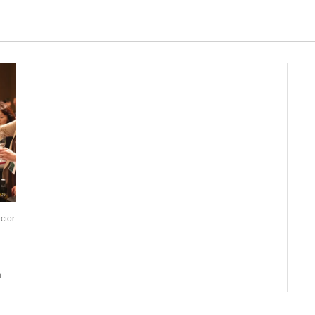
ctor
n