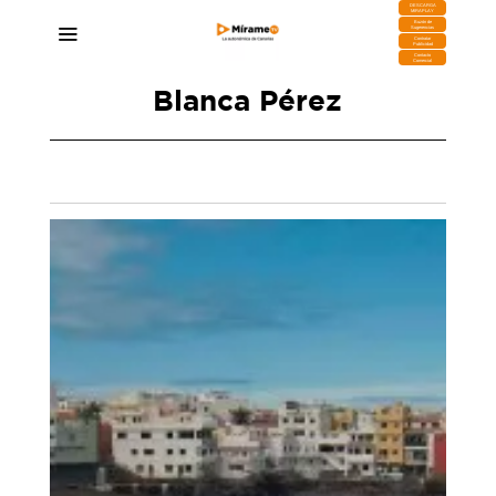
DESCARGA
MIRAPLAY
Buzón de
Sugerencias
Contratar
Publicidad
Contacto
Comercial
Blanca Pérez