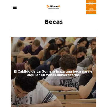
DESCARGA
MIRAPLAY
Buzón de
Sugerencias
Contratar
Publicidad
Contacto
Comercial
Becas
de
El Cabildo de La Gomera lanza una beca para el
1 de
alquiler en zonas universitarias
24/11/2025