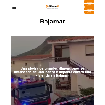
DESCARGA
MIRAPLAY
Buzón de
Sugerencias
Contratar
Publicidad
Contacto
Comercial
Bajamar
Una piedra de grandes dimensiones se
desprende de una ladera e impacta contra una
vivienda en Bajamar
16/04/2025